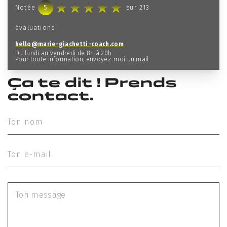
5
Notée
sur
213
évaluations
hello@marie-giachetti-coach.com
Du lundi au vendredi de 8h à 20h
Pour toute information, envoyez-moi un mail
Ça te dit ! Prends
contact.