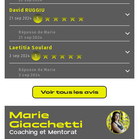
23 sep 2024
David RUGGIU
5
21 sep 2024
Réponse de
Marie
21 sep 2024
Laetitia Soulard
5
3 sep 2024
Réponse de
Marie
3 sep 2024
Voir tous les avis
Marie
Giacchetti
Coaching et Mentorat