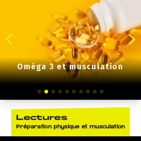
Le nombre de répétitions
optimal pour l’hypertrophie
LE NOMBRE DE RÉPÉTITIONS
OPTIMAL POUR L’HYPERTROPHIE
Le
24 Oct 2024
par
Marie
Le nombre de répétition : un débat sans fin ! En BPJEPS, on
Lectures
apprend encore « hypertrophie sarcoplasmique = volume » et […]
#
Entrainement en musculation
Préparation physique et musculation